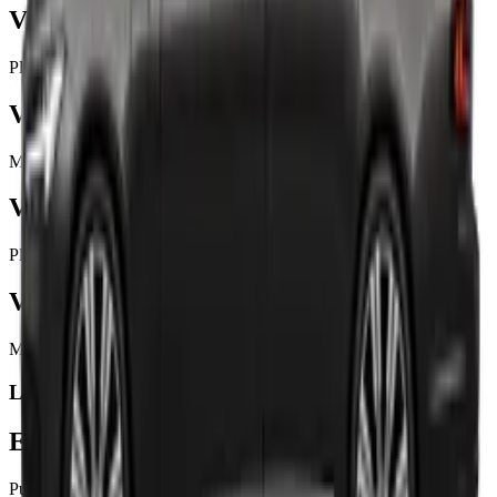
V60
Plug-in Hybrid
V60
Mild Hybrid
V90
Plug-in Hybrid
V90
Mild Hybrid
LIMOUSINE
ES90
Pure Electric