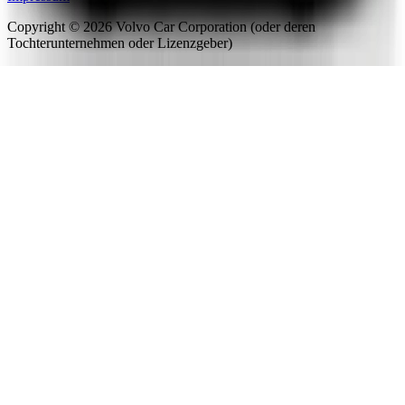
Copyright ©
2026
Volvo Car Corporation (oder deren
Tochterunternehmen oder Lizenzgeber)